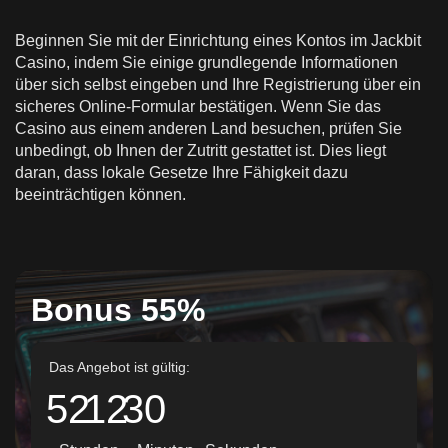
Beginnen Sie mit der Einrichtung eines Kontos im Jackbit
Casino, indem Sie einige grundlegende Informationen
über sich selbst eingeben und Ihre Registrierung über ein
sicheres Online-Formular bestätigen. Wenn Sie das
Casino aus einem anderen Land besuchen, prüfen Sie
unbedingt, ob Ihnen der Zutritt gestattet ist. Dies liegt
daran, dass lokale Gesetze Ihre Fähigkeit dazu
beeinträchtigen können.
Bonus 55%
Das Angebot ist gültig:
52
12
28