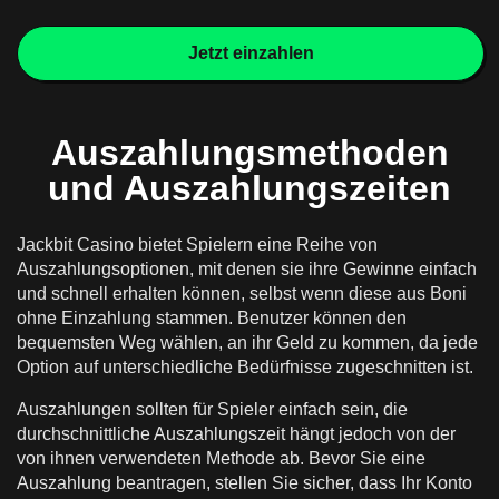
Jetzt einzahlen
Auszahlungsmethoden
und Auszahlungszeiten
Jackbit Casino bietet Spielern eine Reihe von
Auszahlungsoptionen, mit denen sie ihre Gewinne einfach
und schnell erhalten können, selbst wenn diese aus Boni
ohne Einzahlung stammen. Benutzer können den
bequemsten Weg wählen, an ihr Geld zu kommen, da jede
Option auf unterschiedliche Bedürfnisse zugeschnitten ist.
Auszahlungen sollten für Spieler einfach sein, die
durchschnittliche Auszahlungszeit hängt jedoch von der
von ihnen verwendeten Methode ab. Bevor Sie eine
Auszahlung beantragen, stellen Sie sicher, dass Ihr Konto