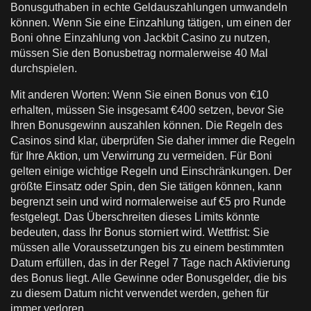
Bonusguthaben in echte Geldauszahlungen umwandeln
können. Wenn Sie eine Einzahlung tätigen, um einen der
Boni ohne Einzahlung von Jackbit Casino zu nutzen,
müssen Sie den Bonusbetrag normalerweise 40 Mal
durchspielen.
Mit anderen Worten: Wenn Sie einen Bonus von €10
erhalten, müssen Sie insgesamt €400 setzen, bevor Sie
Ihren Bonusgewinn auszahlen können. Die Regeln des
Casinos sind klar, überprüfen Sie daher immer die Regeln
für Ihre Aktion, um Verwirrung zu vermeiden. Für Boni
gelten einige wichtige Regeln und Einschränkungen. Der
größte Einsatz oder Spin, den Sie tätigen können, kann
begrenzt sein und wird normalerweise auf €5 pro Runde
festgelegt. Das Überschreiten dieses Limits könnte
bedeuten, dass Ihr Bonus storniert wird. Wettfrist: Sie
müssen alle Voraussetzungen bis zu einem bestimmten
Datum erfüllen, das in der Regel 7 Tage nach Aktivierung
des Bonus liegt. Alle Gewinne oder Bonusgelder, die bis
zu diesem Datum nicht verwendet werden, gehen für
immer verloren.