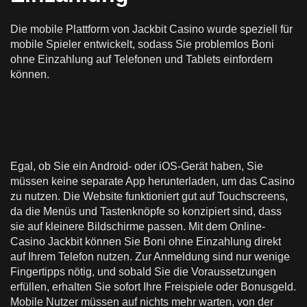
Die mobile Plattform von Jackbit Casino wurde speziell für
mobile Spieler entwickelt, sodass Sie problemlos Boni
ohne Einzahlung auf Telefonen und Tablets einfordern
können.
Egal, ob Sie ein Android- oder iOS-Gerät haben, Sie
müssen keine separate App herunterladen, um das Casino
zu nutzen. Die Website funktioniert gut auf Touchscreens,
da die Menüs und Tastenknöpfe so konzipiert sind, dass
sie auf kleinere Bildschirme passen. Mit dem Online-
Casino Jackbit können Sie Boni ohne Einzahlung direkt
auf Ihrem Telefon nutzen. Zur Anmeldung sind nur wenige
Fingertipps nötig, und sobald Sie die Voraussetzungen
erfüllen, erhalten Sie sofort Ihre Freispiele oder Bonusgeld.
Mobile Nutzer müssen auf nichts mehr warten, von der