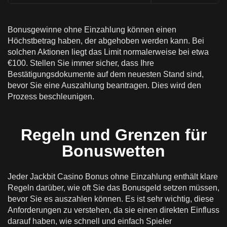
Bonusgewinne ohne Einzahlung können einen
Höchstbetrag haben, der abgehoben werden kann. Bei
solchen Aktionen liegt das Limit normalerweise bei etwa
€100. Stellen Sie immer sicher, dass Ihre
Bestätigungsdokumente auf dem neuesten Stand sind,
bevor Sie eine Auszahlung beantragen. Dies wird den
Prozess beschleunigen.
Regeln und Grenzen für
Bonuswetten
Jeder Jackbit Casino Bonus ohne Einzahlung enthält klare
Regeln darüber, wie oft Sie das Bonusgeld setzen müssen,
bevor Sie es auszahlen können. Es ist sehr wichtig, diese
Anforderungen zu verstehen, da sie einen direkten Einfluss
darauf haben, wie schnell und einfach Spieler