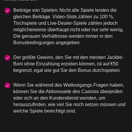
Beiträge von Spielen: Nicht alle Spiele leisten die
gleichen Beiträge. Video-Slots zählen zu 100 %,
Tischspiele und Live-Dealer-Spiele zählen jedoch
möglicherweise überhaupt nicht oder nur sehr wenig.
Die genauen Verhältnisse werden immer in den
Bonusbedingungen angegeben.
Der größte Gewinn, den Sie mit den meisten Jackbit-
Boni ohne Einzahlung erzielen können, ist auf €50
begrenzt, egal wie gut Sie den Bonus durchspielen.
Wenn Sie während des Wettvorgangs Fragen haben,
können Sie die Aktionsseite des Casinos überprüfen
oder sich an den Kundendienst wenden, um
herauszufinden, wie viel Sie noch setzen müssen und
welche Spiele berechtigt sind.