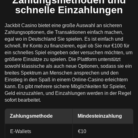
Zahlungsmethoden und
schnelle Einzahlungen
Jackbit Casino bietet eine große Auswahl an sicheren
Zahlungsoptionen, die Transaktionen einfach machen,
egal wo in Deutschland Sie spielen. Es ist einfach und
schnell, Ihr Konto zu finanzieren, egal ob Sie nur €100 für
ein schnelles Spiel eingeben oder versuchen möchten, um
größere Einsätze zu spielen. Die Plattform unterstützt
sowohl klassische als auch neue Optionen, sodass sie ein
breites Spektrum an Menschen ansprechen und den
Einstieg in den Spaß in einem Online-Casino erleichtern
kann. Es gibt mehrere sichere Möglichkeiten für Spieler,
Geld einzuzahlen, und Einzahlungen werden in der Regel
sofort bearbeitet.
Zahlungsmethode
Mindesteinzahlung
E-Wallets
€10