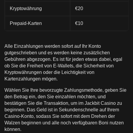
Kryptowährung
€20
Prepaid-Karten
€10
Alle Einzahlungen werden sofort auf Ihr Konto
gutgeschrieben und es werden keine zusätzlichen
Gebühren abgezogen. Es ist für jeden etwas dabei, egal
ob Sie die Freiheit von E-Wallets, die Sicherheit von
Kryptowährungen oder die Leichtigkeit von
Kartenzahlungen mögen.
Wählen Sie Ihre bevorzugte Zahlungsmethode, geben Sie
den Betrag ein, den Sie einzahlen möchten, und
bestätigen Sie die Transaktion, um im Jackbit Casino zu
beginnen. Das Geld ist in Sekundenschnelle auf Ihrem
Casino-Konto, sodass Sie sofort mit dem Drehen der
Walzen beginnen und alle noch verfügbaren Boni nutzen
können.