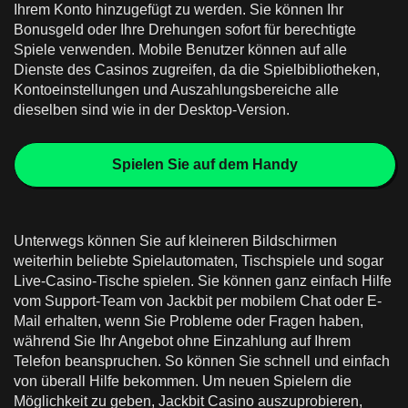
Ihrem Konto hinzugefügt zu werden. Sie können Ihr
Bonusgeld oder Ihre Drehungen sofort für berechtigte
Spiele verwenden. Mobile Benutzer können auf alle
Dienste des Casinos zugreifen, da die Spielbibliotheken,
Kontoeinstellungen und Auszahlungsbereiche alle
dieselben sind wie in der Desktop-Version.
Spielen Sie auf dem Handy
Unterwegs können Sie auf kleineren Bildschirmen
weiterhin beliebte Spielautomaten, Tischspiele und sogar
Live-Casino-Tische spielen. Sie können ganz einfach Hilfe
vom Support-Team von Jackbit per mobilem Chat oder E-
Mail erhalten, wenn Sie Probleme oder Fragen haben,
während Sie Ihr Angebot ohne Einzahlung auf Ihrem
Telefon beanspruchen. So können Sie schnell und einfach
von überall Hilfe bekommen. Um neuen Spielern die
Möglichkeit zu geben, Jackbit Casino auszuprobieren,