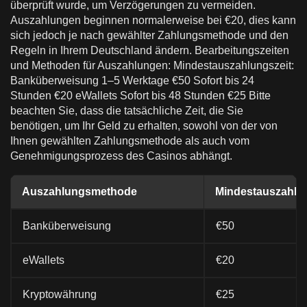
überprüft wurde, um Verzögerungen zu vermeiden.
Auszahlungen beginnen normalerweise bei €20, dies kann
sich jedoch je nach gewählter Zahlungsmethode und den
Regeln in Ihrem Deutschland ändern. Bearbeitungszeiten
und Methoden für Auszahlungen: Mindestauszahlungszeit:
Banküberweisung 1–5 Werktage €50 Sofort bis 24
Stunden €20 eWallets Sofort bis 48 Stunden €25 Bitte
beachten Sie, dass die tatsächliche Zeit, die Sie
benötigen, um Ihr Geld zu erhalten, sowohl von der von
Ihnen gewählten Zahlungsmethode als auch vom
Genehmigungsprozess des Casinos abhängt.
Auszahlungsmethode
Mindestauszahlu
Banküberweisung
€50
eWallets
€20
Kryptowährung
€25