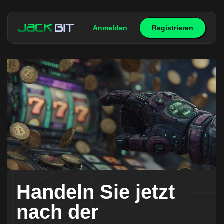
Anmelden
Registrieren
Handeln Sie jetzt
nach der