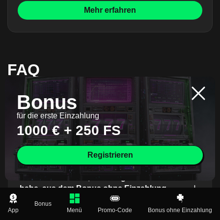
Mehr erfahren
FAQ
Bonus
Wie erhalte ich den kostenlosen Jackbit
Casino-Bonus?
für die erste Einzahlung
1000 € + 250 FS
Der Bonus ohne Einzahlung ist mit
Wettanforderungen verbunden.
Registrieren
Kann ich das Geld, das ich gewonnen
habe, aus dem Bonus ohne Einzahlung
herausnehmen?
Bonus
App
Menü
Promo-Code
Bonus ohne Einzahlung